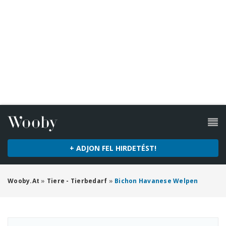
+ ADJON FEL HIRDETÉST!
Wooby.at
»
Tiere - Tierbedarf
»
Bichon Havanese Welpen