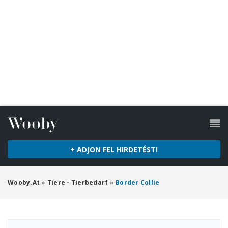
+ ADJON FEL HIRDETÉST!
Wooby.at
»
Tiere - Tierbedarf
»
Border Collie