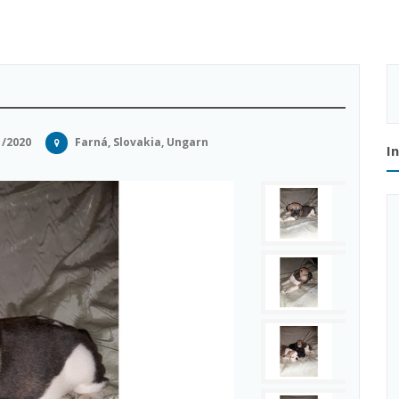
1/2020
Farná, Slovakia, Ungarn
I