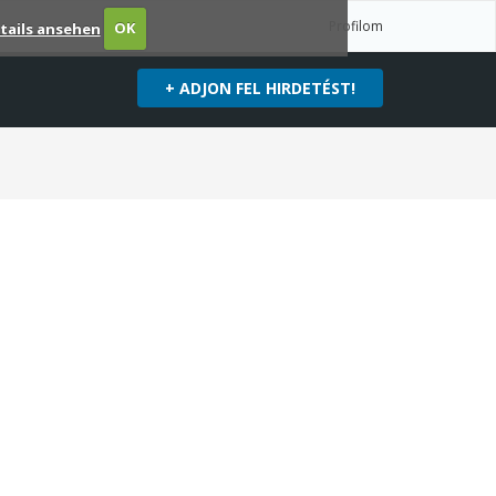
Profilom
tails ansehen
OK
+ ADJON FEL HIRDETÉST!