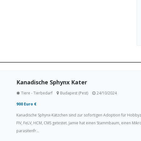
Kanadische Sphynx Kater
Tiere - Tierbedarf
Budapest (Pest)
24/10/2024
900 Euro €
Kanadische Sphynx-Kätzchen sind zur sofortigen Adoption für Hobbyzwe
FIV, FeLV, HCM, CMS getestet. Jamie hat einen Stammbaum, einen Mik
parasitenfr...