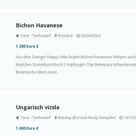
Bichon Havanese
Tiere - Tierbedarf
Románd
26/04/2024
1.200 Euro €
Aus dem Zwinger Happy Little Angels Bichon-Havaneser-Welpen suchen i
Mädchen Stammbaumbuch 2 Impfungen Chip Reisepass Schneckenantrie
Reisetasche Eltern Amel...
Ungarisch vizsla
Tiere - Tierbedarf
Kistokaj (Borsod-Abaúj-Zemplén)
19/10/
1.000 Euro €