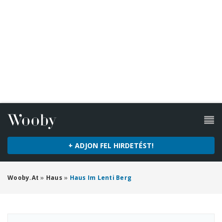
+ ADJON FEL HIRDETÉST!
Wooby.at
»
Haus
»
Haus Im Lenti Berg