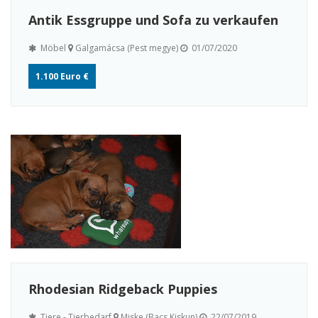
Antik Essgruppe und Sofa zu verkaufen
Möbel
Galgamácsa (Pest megye)
01/07/2020
1.100 Euro €
Rhodesian Ridgeback Puppies
Tiere - Tierbedarf
Miske (Bacs Kiskun)
22/07/2019