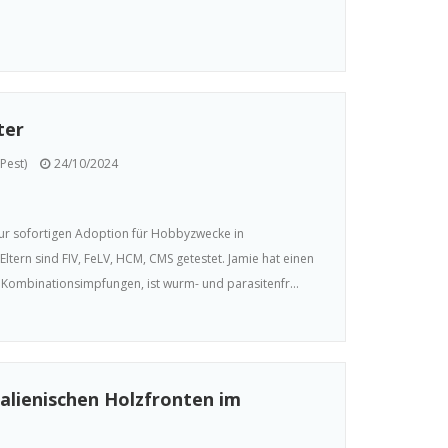
ter
Pest)
24/10/2024
ur sofortigen Adoption für Hobbyzwecke in
Eltern sind FIV, FeLV, HCM, CMS getestet. Jamie hat einen
Kombinationsimpfungen, ist wurm- und parasitenfr...
talienischen Holzfronten im