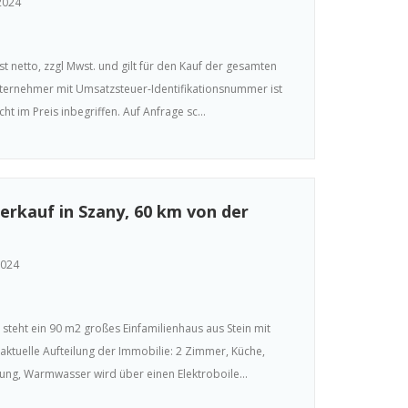
2024
t netto, zzgl Mwst. und gilt für den Kauf der gesamten
nternehmer mit Umsatzsteuer-Identifikationsnummer ist
t im Preis inbegriffen. Auf Anfrage sc...
erkauf in Szany, 60 km von der
2024
steht ein 90 m2 großes Einfamilienhaus aus Stein mit
aktuelle Aufteilung der Immobilie: 2 Zimmer, Küche,
ng, Warmwasser wird über einen Elektroboile...