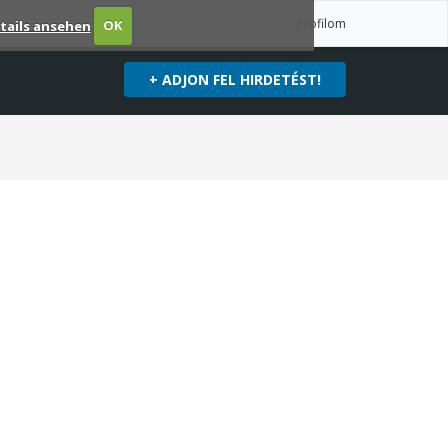
Profilom
tails ansehen
OK
+ ADJON FEL HIRDETÉST!