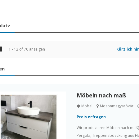
latz
1 - 12 of 70 anzeigen
Kürzlich h
en
Möbeln nach maß
Möbel
Mosonmagyaróvár
Preis erfragen
Wir produzieren Möbeln nach maß(K
Pergola, Treppenabdeckung aus Hol