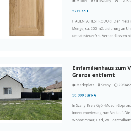
Möbel
Oroszlány
11/06/
52 Euro €
ITALIENISCHES PRODUKT Der Preis is
Menge, ca. 200 m2. Lieferung an U
umsatzsteuerfrei. Versandkosten nich
Einfamilienhaus zum V
Grenze entfernt
Marktplatz
Szany
29/04/
50.000 Euro €
In Szany, Kreis Győr-Moson-Sopron, 
Innenrenovierung zum Verkauf. Die 
Wohnzimmer, Bad, WC. Zentralheizu