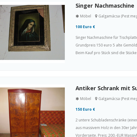
Singer Nachmaschine
Möbel
Galgamácsa (Pest me
100 Euro €
Singer Nachmaschine für Tischplatt
Grundpreis 150 euro 5 alte Gemöl
Beim Kauf pro Stück sind die Stücke 
Antiker Schrank mit S
Möbel
Galgamácsa (Pest me
150 Euro €
2 untere Schubladenschränke (einer
aus massivem Holz in den 30er Jahr
Vorderseite. Preis: 200.-EUR Massivh