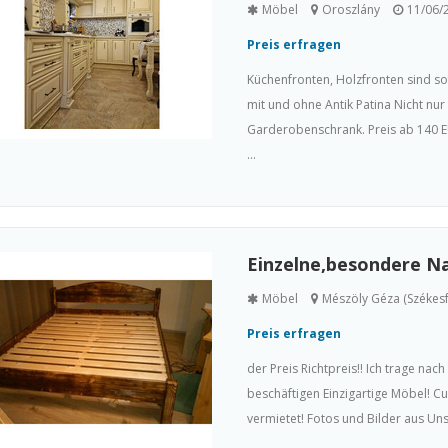
Möbel
Oroszlány
11/06/
Preis erfragen
Küchenfronten, Holzfronten sind so
mit und ohne Antik Patina Nicht n
Garderobenschrank. Preis ab 140 EU
...
Einzelne,besondere Na
Möbel
Mészöly Géza (Székesf
Preis erfragen
der Preis Richtpreis!! Ich trage nach
beschäftigen Einzigartige Möbel! Cu
vermietet! Fotos und Bilder aus Unse