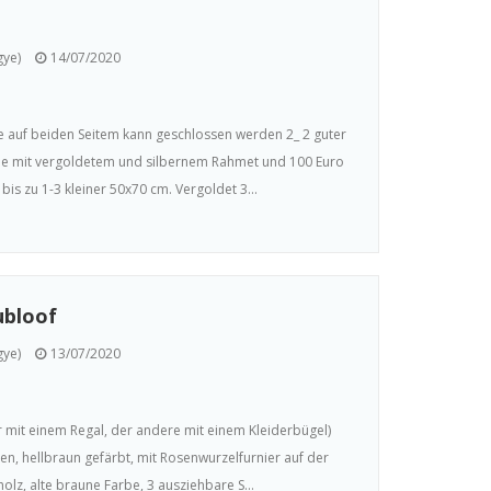
gye)
14/07/2020
e auf beiden Seitem kann geschlossen werden 2_ 2 guter
de mit vergoldetem und silbernem Rahmet und 100 Euro
bis zu 1-3 kleiner 50x70 cm. Vergoldet 3...
ubloof
gye)
13/07/2020
 mit einem Regal, der andere mit einem Kleiderbügel)
en, hellbraun gefärbt, mit Rosenwurzelfurnier auf der
olz, alte braune Farbe, 3 ausziehbare S...