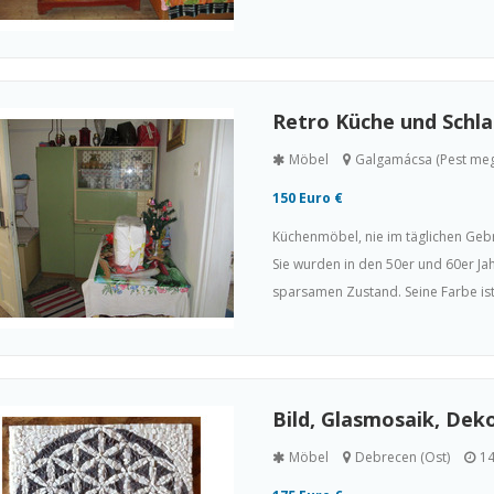
Retro Küche und Schl
Möbel
Galgamácsa (Pest me
150 Euro €
Küchenmöbel, nie im täglichen Geb
Sie wurden in den 50er und 60er Jah
sparsamen Zustand. Seine Farbe ist
Bild, Glasmosaik, Dek
Möbel
Debrecen (Ost)
14