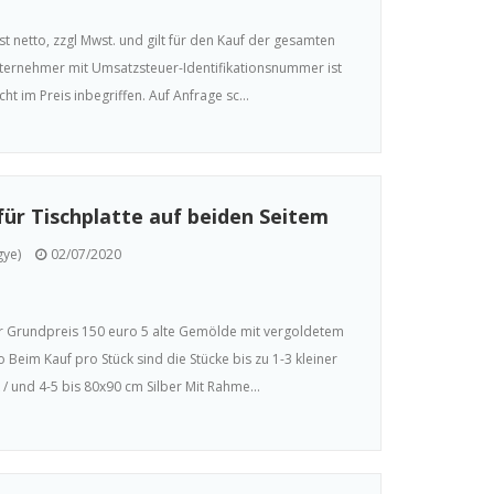
t netto, zzgl Mwst. und gilt für den Kauf der gesamten
nternehmer mit Umsatzsteuer-Identifikationsnummer ist
t im Preis inbegriffen. Auf Anfrage sc...
ür Tischplatte auf beiden Seitem
gye)
02/07/2020
r Grundpreis 150 euro 5 alte Gemölde mit vergoldetem
Beim Kauf pro Stück sind die Stücke bis zu 1-3 kleiner
 / und 4-5 bis 80x90 cm Silber Mit Rahme...