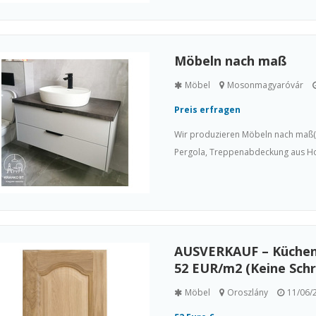
Möbeln nach maß
Möbel
Mosonmagyaróvár
Preis erfragen
Wir produzieren Möbeln nach maß(K
Pergola, Treppenabdeckung aus Hol
AUSVERKAUF – Küchenf
52 EUR/m2 (Keine Schr
Möbel
Oroszlány
11/06/