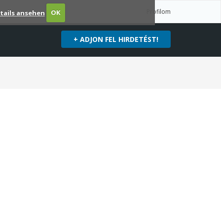
Profilom
tails ansehen
OK
+ ADJON FEL HIRDETÉST!