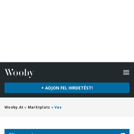
+ ADJON FEL HIRDETÉST!
Wooby.at
»
Marktplatz
»
Vas