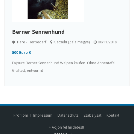
Berner Sennenhund
Tiere - Tierbedarf
Kiscsehi (Zala megye)
06/11/2019
500 Euro €
Fajpure Berner Sennenhund Welpen kaufen. Ohne Ahnentafel.
Grafted, entwurmt
Profilom
Impressum
Datenschutz
Szabályzat
Kontakt
+ Adjon fel hirdetést!